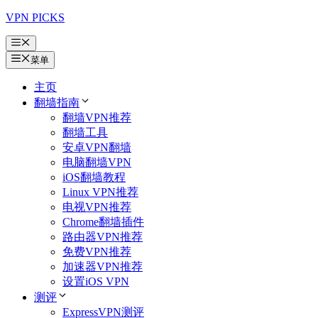
跳
VPN PICKS
至
菜
内
单
菜单
容
主页
翻墙指南
翻墙VPN推荐
翻墙工具
安卓VPN翻墙
电脑翻墙VPN
iOS翻墙教程
Linux VPN推荐
电视VPN推荐
Chrome翻墙插件
路由器VPN推荐
免费VPN推荐
加速器VPN推荐
设置iOS VPN
测评
ExpressVPN测评