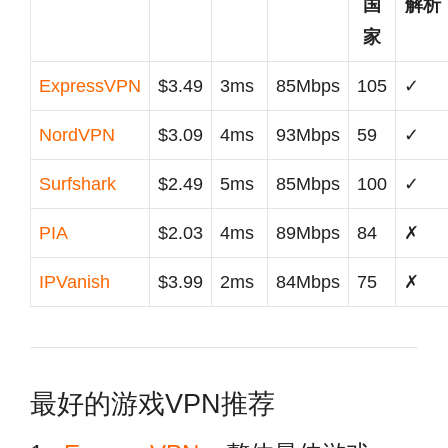
国
解析
家
ExpressVPN
$3.49
3ms
85Mbps
105
✓
NordVPN
$3.09
4ms
93Mbps
59
✓
Surfshark
$2.49
5ms
85Mbps
100
✓
PIA
$2.03
4ms
89Mbps
84
✗
IPVanish
$3.99
2ms
84Mbps
75
✗
最好的游戏VPN推荐