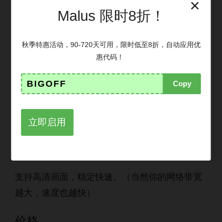
×
Malus 限时8折！
安全性
很多人问Malus安全吗？ 其实没有绝对安全的
秋季特惠活动，90-720天可用，限时低至8折，自动应用优
惠代码！
VPN. Malus VPN运营主体是上海寻猫网络科技
有限公司，该公司持有正规的电信业务经营许可
BIGOFF
Copy
证 B1-20195421，是正规的科技公司经营，安全
性还是有保证的。但由于是大陆公司，翻墙时注
立即启用
意不要触及敏感信息。
翻墙速度
支持高清画面，稳定快速。（当然你的网络带宽
越大，速度也越快）
价格